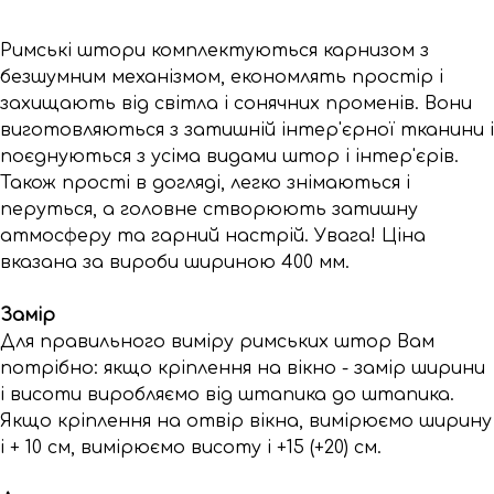
Римські штори комплектуються карнизом з
безшумним механізмом, економлять простір і
захищають від світла і сонячних променів. Вони
виготовляються з затишній інтер'єрної тканини і
поєднуються з усіма видами штор і інтер'єрів.
Також прості в догляді, легко знімаються і
перуться, а головне створюють затишну
атмосферу та гарний настрій. Увага! Ціна
вказана за вироби шириною 400 мм.
Замір
Для правильного виміру римських штор Вам
потрібно: якщо кріплення на вікно - замір ширини
і висоти виробляємо від штапика до штапика.
Якщо кріплення на отвір вікна, вимірюємо ширину
і + 10 см, вимірюємо висоту і +15 (+20) см.