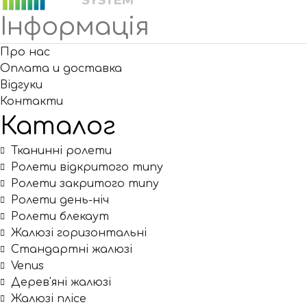
Інформація
Про нас
Оплата и доставка
Відгуки
Контакти
Каталог
Тканинні ролети
Ролети відкритого типу
Ролети закритого типу
Ролети день-ніч
Ролети блекаут
Жалюзі горизонтальні
Стандартні жалюзі
Venus
Дерев'яні жалюзі
Жалюзі плісе