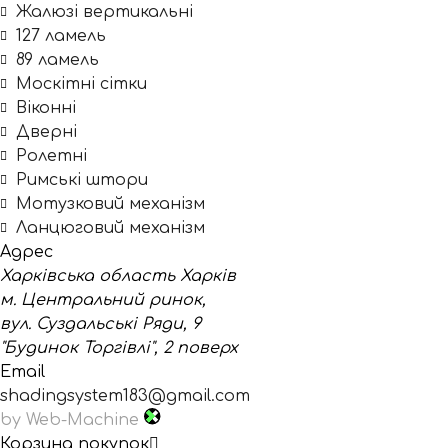
Жалюзі вертикальні
127 ламель
89 ламель
Москітні сітки
Віконні
Дверні
Ролетні
Римські штори
Мотузковий механізм
Ланцюговий механізм
Адрес
Харківська область Харків
м. Центральний ринок,
вул. Суздальські Ряди, 9
"Будинок Торгівлі", 2 поверх
Email
shadingsystem183@gmail.com
by Web-Machine
Корзина покупок