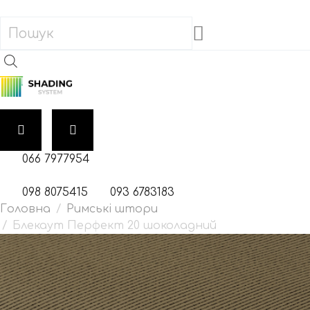
066 7977954
098 8075415
093 6783183
Римські штори
Блекаут Перфект 20 шоколадний