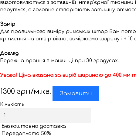
виготовляються з затишній інтер'єрної тканини і 
перуться, а головне створюють затишну атмосфе
Замір
Для правильного виміру римських штор Вам потріб
кріплення на отвір вікна, вимірюємо ширину і + 10 с
Догляд
Бережна прання в машинці при 30 градусах.
Увага! Ціна вказана за виріб шириною до 400 мм т
1300
грн/м.кв.
Замовити
Кількість
Безкоштовна доставка
Передоплата 50%