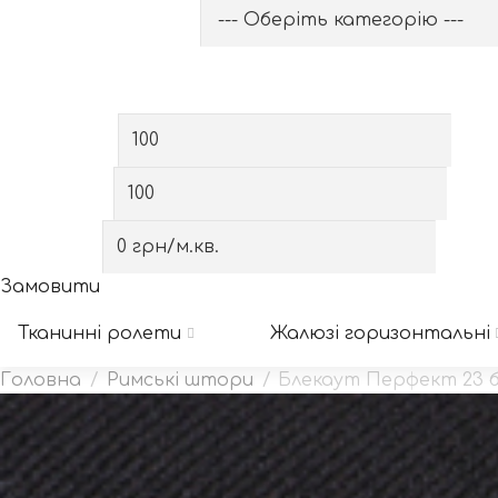
Оберіть категорію
Виберіть вид
Спочатку виберіть категорію
Ширина, см
Висота, см
Вартість
Замовити
Тканинні ролети
Жалюзі горизонтальні
Римські штори
Блекаут Перфект 23 