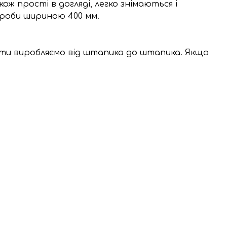
ож прості в догляді, легко знімаються і
ироби шириною 400 мм.
соти виробляємо від штапика до штапика. Якщо