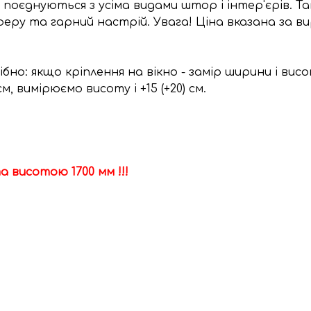
поєднуються з усіма видами штор і інтер'єрів. Так
ру та гарний настрій. Увага! Ціна вказана за в
но: якщо кріплення на вікно - замір ширини і ви
м, вимірюємо висоту і +15 (+20) см.
а висотою 1700 мм !!!