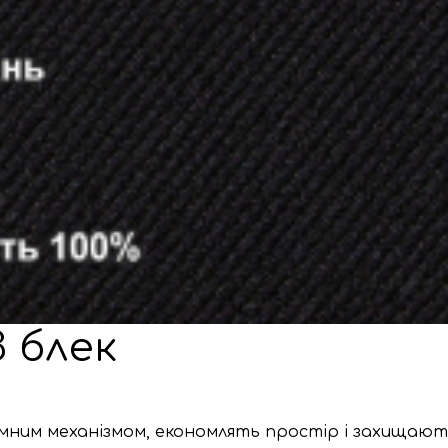
 блек
им механізмом, економлять простір і захищають в