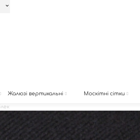
Жалюзі вертикальні
Москітні сітки
блек