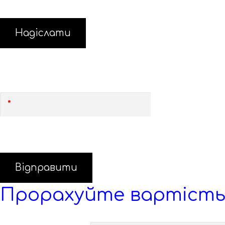
Надіслати
Безкоштовний виклик замірника
Залиште свій номер, і замiрник зв'яжеться з Вами
Відправити
Прорахуйте вартість