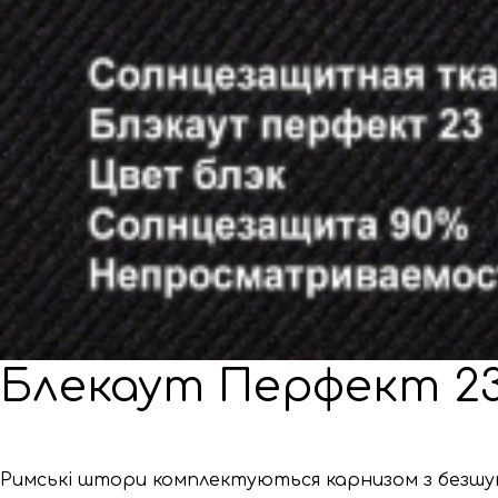
Блекаут Перфект 23
Римські штори комплектуються карнизом з безшумн