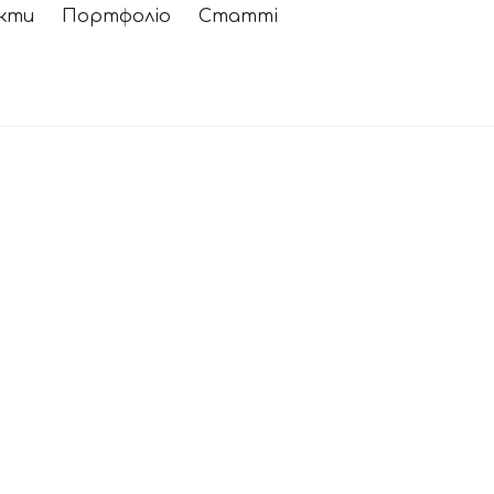
кти
Портфоліо
Cтатті