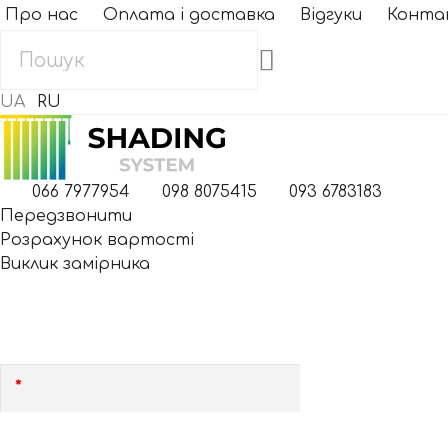
Про нас
Оплата і доставка
Відгуки
Конта
UA
RU
066 7977954
098 8075415
093 6783183
Передзвонити
Розрахунок вартості
Виклик замірника
Ми Вам передзвонимо протягом 15 хвилин!
Залиште, будь ласка, свій номер!