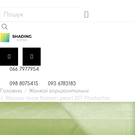
066 7977954
098 8075415
093 6783183
Жалюзі горизонтальні
Жалюзі плісе Kamari pearl 227 Phistachio