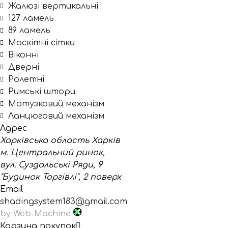
Жалюзі вертикальні
127 ламель
89 ламель
Москітні сітки
Віконні
Дверні
Ролетні
Римські штори
Мотузковий механізм
Ланцюговий механізм
Адрес
Харківська область Харків
м. Центральний ринок,
вул. Суздальські Ряди, 9
"Будинок Торгівлі", 2 поверх
Email
shadingsystem183@gmail.com
by Web-Machine
Корзина покупок