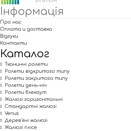
Інформація
Про нас
Оплата и доставка
Відгуки
Контакти
Каталог
Тканинні ролети
Ролети відкритого типу
Ролети закритого типу
Ролети день-ніч
Ролети блекаут
Жалюзі горизонтальні
Стандартні жалюзі
Venus
Дерев'яні жалюзі
Жалюзі плісе