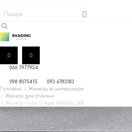
066 7977954
098 8075415
093 6783183
Жалюзи в интерьере
Жалюзі для спальні
Жалюзі плісе Crepe Metallic 308