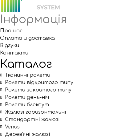
Інформація
Про нас
Оплата и доставка
Відгуки
Контакти
Каталог
Тканинні ролети
Ролети відкритого типу
Ролети закритого типу
Ролети день-ніч
Ролети блекаут
Жалюзі горизонтальні
Стандартні жалюзі
Venus
Дерев'яні жалюзі