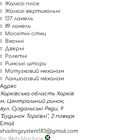
Жалюзі плісе
Жалюзі вертикальні
127 ламель
89 ламель
Москітні сітки
Віконні
Дверні
Ролетні
Римські штори
Мотузковий механізм
Ланцюговий механізм
Адрес
Харківська область Харків
м. Центральний ринок,
вул. Суздальські Ряди, 9
"Будинок Торгівлі", 2 поверх
Email
shadingsystem183@gmail.com
by Web-Machine