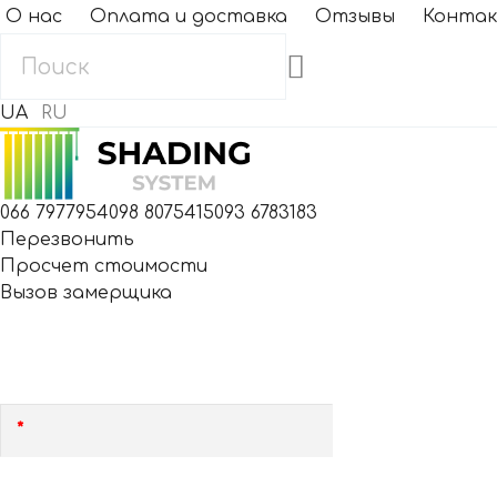
О нас
Оплата и доставка
Отзывы
Конта
UA
RU
066 7977954
098 8075415
093 6783183
Перезвонить
Просчет стоимости
Вызов замерщика
Мы Вам перезвоним в течение 15 минут!
Оставьте, пожалуйста, свой номер!