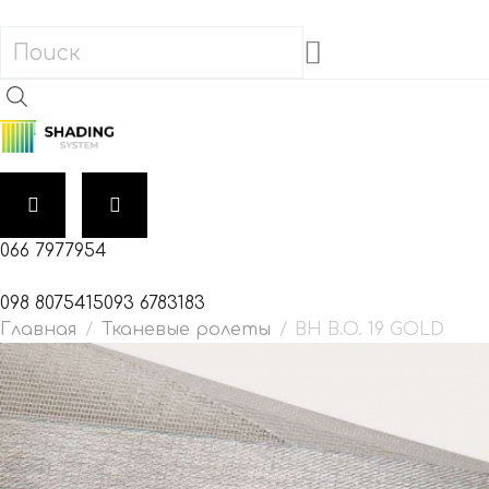
066 7977954
098 8075415
093 6783183
Тканевые ролеты
BH B.O. 19 GOLD