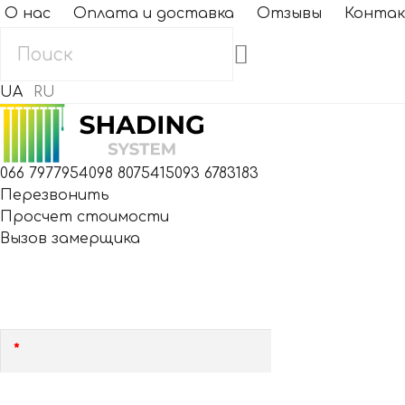
О нас
Оплата и доставка
Отзывы
Конта
UA
RU
066 7977954
098 8075415
093 6783183
Перезвонить
Просчет стоимости
Вызов замерщика
Мы Вам перезвоним в течение 15 минут!
Оставьте, пожалуйста, свой номер!