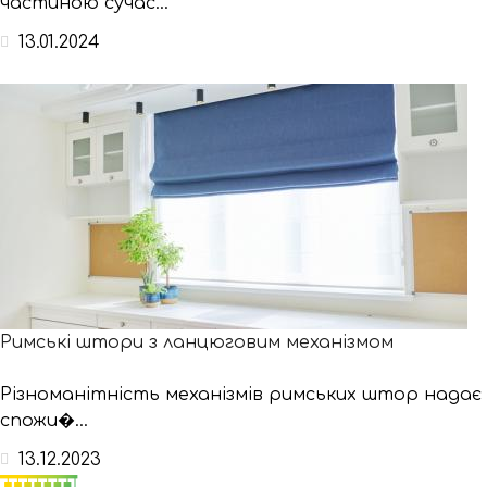
частиною сучас...
13.01.2024
Римські штори з ланцюговим механізмом
Різноманітність механізмів римських штор надає
спожи�...
13.12.2023