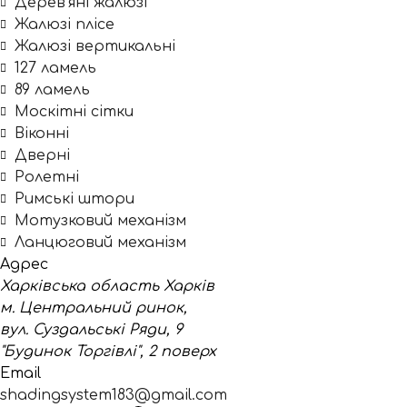
Дерев'яні жалюзі
Жалюзі плісе
Жалюзі вертикальні
127 ламель
89 ламель
Москітні сітки
Віконні
Дверні
Ролетні
Римські штори
Мотузковий механізм
Ланцюговий механізм
Адрес
Харківська область Харків
м. Центральний ринок,
вул. Суздальські Ряди, 9
"Будинок Торгівлі", 2 поверх
Email
shadingsystem183@gmail.com