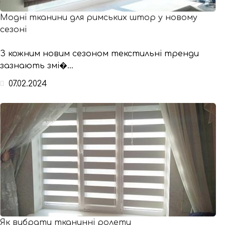
Модні тканини для римських штор у новому
сезоні
З кожним новим сезоном текстильні тренди
зазнають змі�...
07.02.2024
Як вибрати тканинні ролети