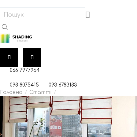
066 7977954
098 8075415
093 6783183
Головна
Статті