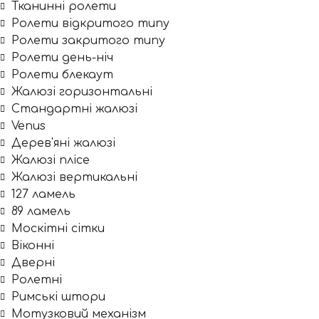
Тканинні ролети
Ролети відкритого типу
Ролети закритого типу
Ролети день-ніч
Ролети блекаут
Жалюзі горизонтальні
Стандартні жалюзі
Venus
Дерев'яні жалюзі
Жалюзі плісе
Жалюзі вертикальні
127 ламель
89 ламель
Москітні сітки
Віконні
Дверні
Ролетні
Римські штори
Мотузковий механізм