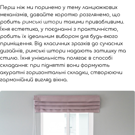
Перш ніж ми поринемо у тему ланцюжкових
механізмів, давайте коротко розглянемо, що
робить
римські штори
такими привабливими.
Їхня естетика, у поєднанні з практичністю,
робить їх ідеальним вибором для будь-якого
приміщення. Від класичних зразків до сучасних
дизайнів, римські штори надають затишку та
стилю. Їхня унікальність полягає в способі
складання: при піднятті вони формують
акуратні горизонтальні складки, створюючи
гармонійний вигляд вікна.