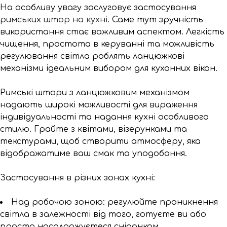
На особливу увагу заслуговує застосування
римських штор на кухні
. Саме тут зручність
використання стає важливим аспектом. Легкість
чищення, простота в керуванні та можливість
регулювання світла роблять ланцюжкові
механізми ідеальним вибором для кухонних вікон.
Римські штори з ланцюжковим механізмом
надають широкі можливості для вираження
індивідуальності та надання кухні особливого
стилю. Грайте з квітами, візерунками та
текстурами, щоб створити атмосферу, яка
відображатиме ваш смак та уподобання.
Застосування в різних зонах кухні:
Над робочою зоною: регулюйте проникнення
світла в залежності від того, готуєте ви або
просто насолоджуєтеся сніданком.