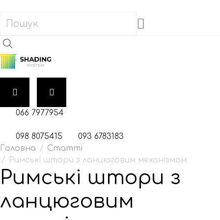
066 7977954
098 8075415
093 6783183
Головна
Статті
Римські штори з ланцюговим механізмом
Римські штори з
ланцюговим