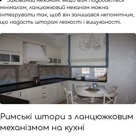
Захований механізм: якщо вам подобається
мінімалізм, ланцюжковий механізм можна
інтегрувати так, щоб він залишався непомітним,
що надасть шторам легкості і вишуканості.
Римські штори з ланцюжковим
механізмом на кухні