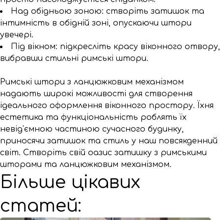
Над обідньою зоною: створіть затишок та
інтимність в обідній зоні, опускаючи штори
увечері.
Під вікном: підкресліть красу віконного отвору,
вибравши стильні римські штори.
Римські штори з ланцюжковим механізмом
надають широкі можливості для створення
ідеального оформлення віконного простору. Їхня
естетика та функціональність роблять їх
невід'ємною частиною сучасного будинку,
приносячи затишок та стиль у наш повсякденний
світ. Створіть свій оазис затишку з римськими
шторами та ланцюжковим механізмом.
Більше цікавих
статей: